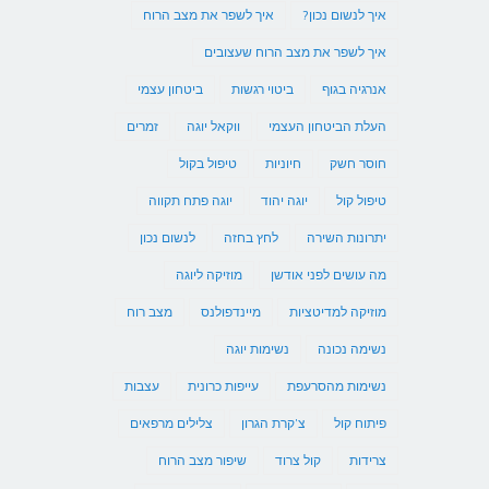
איך לנשום נכון?
איך לשפר את מצב הרוח
איך לשפר את מצב הרוח שעצובים
אנרגיה בגוף
ביטוי רגשות
ביטחון עצמי
העלת הביטחון העצמי
ווקאל יוגה
זמרים
חוסר חשק
חיוניות
טיפול בקול
טיפול קול
יוגה יהוד
יוגה פתח תקווה
יתרונות השירה
לחץ בחזה
לנשום נכון
מה עושים לפני אודשן
מוזיקה ליוגה
מוזיקה למדיטציות
מיינדפולנס
מצב רוח
נשימה נכונה
נשימות יוגה
נשימות מהסרעפת
עייפות כרונית
עצבות
פיתוח קול
צ'קרת הגרון
צלילים מרפאים
צרידות
קול צרוד
שיפור מצב הרוח