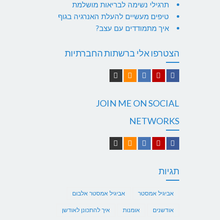
תרגילי נשימה לבריאות מושלמת
טיפים מעשיים להעלת האנרגיה בגוף
איך מתמודדים עם עצב?
הצטרפו אלי ברשתות החברתיות
iTunes
Sound
LinkedIn
YouTube
Facebook
Cloud
JOIN ME ON SOCIAL
NETWORKS
iTunes
Sound
LinkedIn
YouTube
Facebook
Cloud
תגיות
אביגיל אמסטר
אביגיל אמסטר אלבום
אודשנים
אומנות
איך להתכונן לאודשן