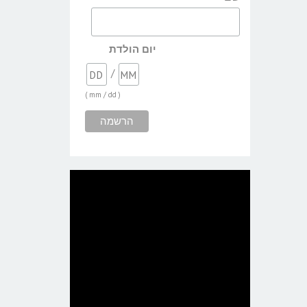
יום הולדת
/
( mm / dd )