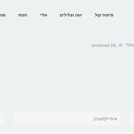
פיתוח קול
יוגה וצלילים
עליי
חנות
מהת
לול?
unnamed (4)