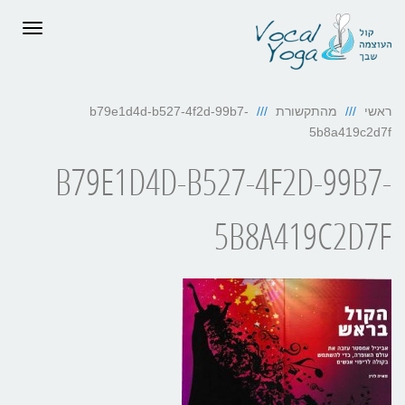
תפריט
ראשי
מהתקשורת
b79e1d4d-b527-4f2d-99b7-
5b8a419c2d7f
B79E1D4D-B527-4F2D-99B7-
5B8A419C2D7F