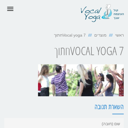
תפריט
ראשי
מוצרים
Vocal yoga 7חתוך
VOCAL YOGA 7חתוך
השארת תגובה