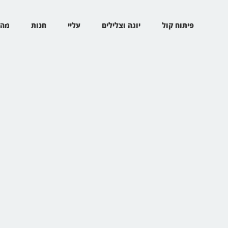
פיתוח קול
יוגה וצלילים
עליי
חנות
מהת