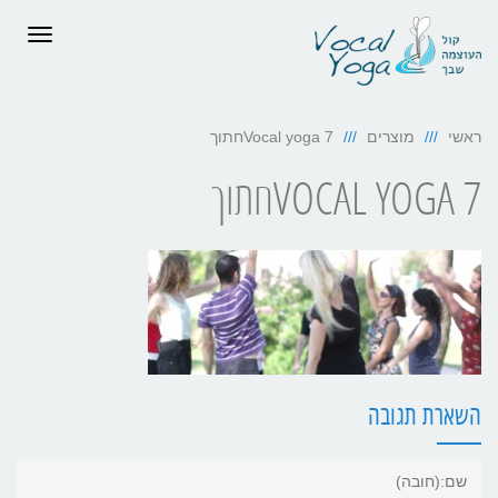
תפריט
ראשי
מוצרים
Vocal yoga 7חתוך
VOCAL YOGA 7חתוך
השארת תגובה